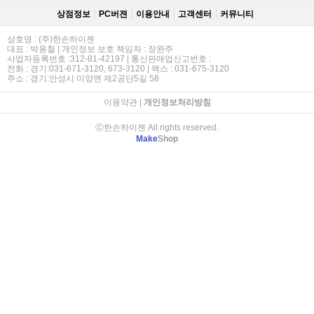
상점정보
PC버젼
이용안내
고객센터
커뮤니티
상호명 : (주)한손하이젠
대표 : 박용철 | 개인정보 보호 책임자 : 장완주
사업자등록번호 :312-81-42197 | 통신판매업신고번호 :
전화 : 경기:031-671-3120, 673-3120 | 팩스 : 031-675-3120
주소 : 경기:안성시 미양면 제2공단5길 58
이용약관
|
개인정보처리방침
ⓒ한손하이젠 All rights reserved.
Make
Shop