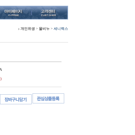
개인위생
>
물비누
>
세니렉스
A
)