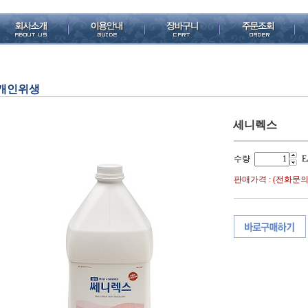
개인위생
세니렉스
수량
E
판매가격 : (전화문의