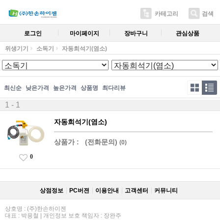
카테고리
검색
로그인
마이페이지
장바구니
관심상품
위생기기
소독기
자동희석기(염소)
최신순
낮은가격
높은가격
상품명
최다리뷰
1 - 1
자동희석기(염소)
상품가 :
(전화문의)
(0)
0
상점정보
PC버젼
이용안내
고객센터
커뮤니티
상호명 : (주)한손하이젠
대표 : 박용철 | 개인정보 보호 책임자 : 장완주