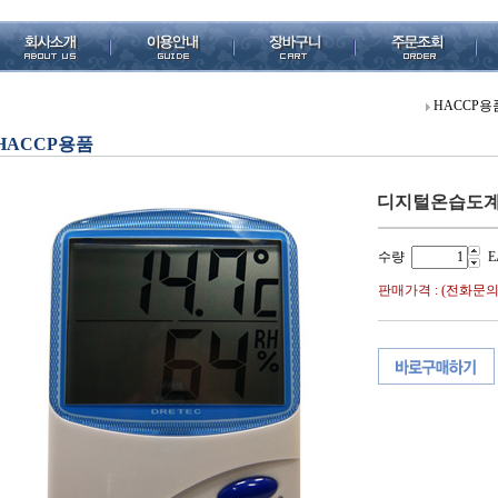
HACCP용
HACCP용품
디지털온습도
수량
E
판매가격 : (전화문의