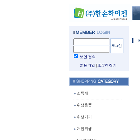
보안 접속
회원가입
|
ID/PW 찾기
소독제
위생용품
위생기기
개인위생