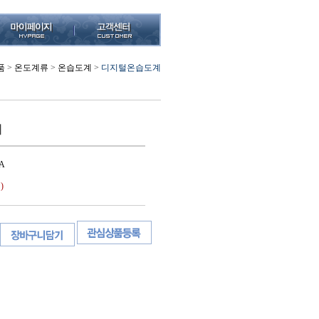
품
>
온도계류
>
온습도계
>
디지털온습도계
계
A
)