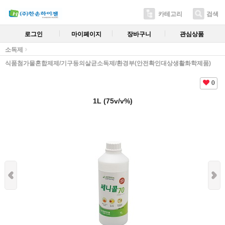
카테고리
검색
로그인
마이페이지
장바구니
관심상품
소독제
식품첨가물혼합제제/기구등의살균소독제/환경부(안전확인대상생활화학제품)
0
1L (75v/v%)