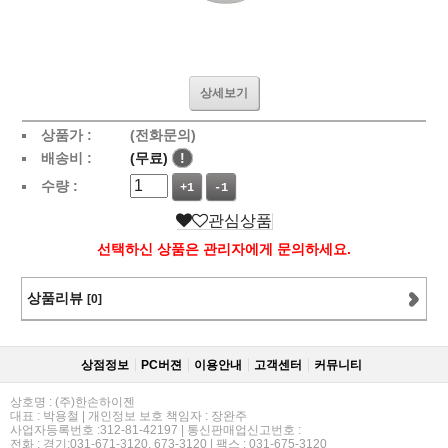
상세보기
상품가 :
(전화문의)
배송비 :
(무료)
!
수량 :
+1
-1
관심상품
선택하신 상품은 관리자에게 문의하세요.
상품리뷰
[0]
상점정보
PC버젼
이용안내
고객센터
커뮤니티
상호명 : (주)한손하이젠
대표 : 박용철 | 개인정보 보호 책임자 : 장완주
사업자등록번호 :312-81-42197 | 통신판매업신고번호 :
전화 : 경기:031-671-3120, 673-3120 | 팩스 : 031-675-3120