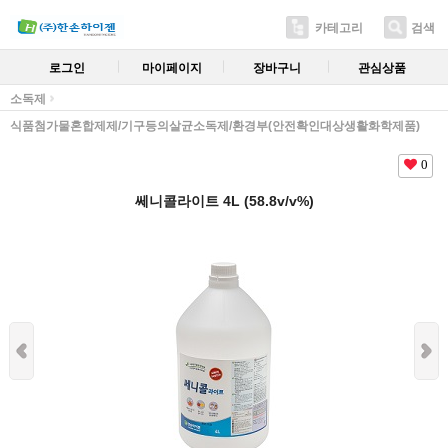
카테고리
검색
로그인
마이페이지
장바구니
관심상품
소독제
식품첨가물혼합제제/기구등의살균소독제/환경부(안전확인대상생활화학제품)
0
쎄니콜라이트 4L (58.8v/v%)