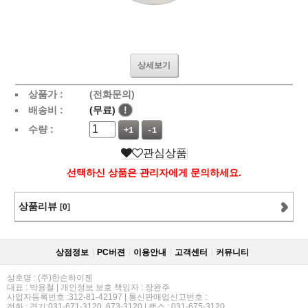
상세보기
상품가 :
(전화문의)
배송비 :
(무료)
!
수량 :
+1
-1
관심상품
선택하신 상품은 관리자에게 문의하세요.
상품리뷰
[0]
상점정보
PC버젼
이용안내
고객센터
커뮤니티
상호명 : (주)한손하이젠
대표 : 박용철 | 개인정보 보호 책임자 : 장완주
사업자등록번호 :312-81-42197 | 통신판매업신고번호 :
전화 : 경기:031-671-3120, 673-3120 | 팩스 : 031-675-3120